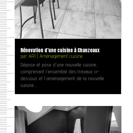
Rénovation d’une cuisine à Chanzeaux
par
ARI
|
Aménagement cuisine
Dépose et pose d'une nouvelle cuisine,
comprenant l'ensemble des travaux ci-
dessous et l'aménagement de la nouvelle
cuisine....