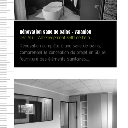
Rénovation salle de bains – Valanjou
par
ARI
|
Aménagement salle de bain
Rénovation complète d'une salle de bains,
comprenant la conception du projet en 3D, la
fourniture des éléments sanitaires,...