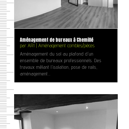
Aménagement de bureaux à Chemillé
par
ARI
|
Aménagement combles/pièces
Aménagement du sol au plafond d'un
ensemble de bureaux professionnels. Des
travaux mêlant l'isolation, pose de rails,
aménagement...