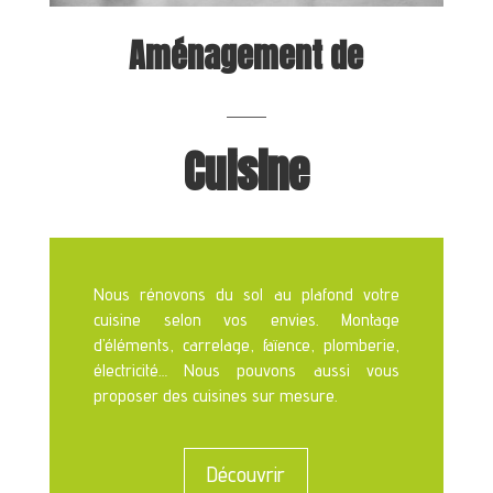
Aménagement
de
Cuis
i
ne
Nous rénovons du sol au plafond votre
cuisine selon vos envies. Montage
d’éléments, carrelage, faïence, plomberie,
électricité… Nous pouvons aussi vous
proposer des cuisines sur mesure.
Découvrir