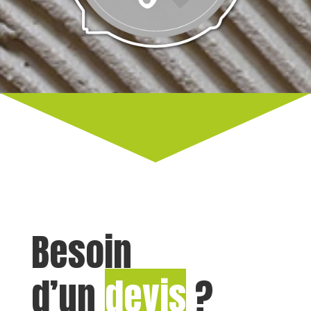
Peinture | Tapisserie
Besoin
d’un
devis
?