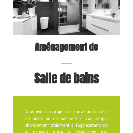
Aménagement
de
Salle de ba
i
ns
Vous avez un projet de rénovation de salle
de bains ou de sanitaire ? D’un simple
changement d’élément à l’agencement de
la nouvelle pièce et l’installation des