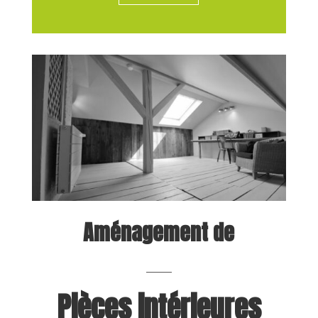
Aménagement
de
Pièces intér
i
eures