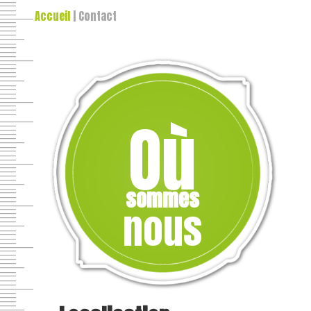
Accueil
|
Contact
Où
sommes
nous